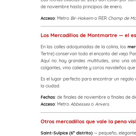
de noviembre hasta principios de enero.
Acceso
: Metro
Bir-Hakeim
o RER
Champ de Mar
Los Mercadillos de Montmartre — el es
En las calles adoquinadas de la colina, los
mer
Tertre) conservan todo el encanto del viejo Par
Aquí no hay grandes multitudes, sino una atm
colgantes, vino caliente y coros navideños que l
Es el lugar perfecto para encontrar un regalo
la ciudad.
Fechas
: de finales de noviembre a finales de d
Acceso
: Metro
Abbesses
o
Anvers
.
Otros mercadillos que vale la pena visi
Saint-Sulpice (6º distrito)
— pequeño, elegante 