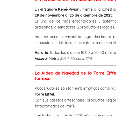
En el
Square René-Viviani
, frente a la catedra
28 de noviembre al 25 de diciembre de 2025
.
Es uno de los más encantadores y auténtic
artesanos, diseñadores y productores locales.
Aquí se pueden encontrar joyas hechas a m
supuesto, un delicioso chocolate caliente con 
Horario
: todos los días de 10:00 a 20:00 (hasta
Acceso
: Metro
Saint-Michel
o
Cité
.
La Aldea de Navidad de la Torre Eif
famoso
Pocos lugares son tan emblemáticos como la
Torre Eiffel
.
Con sus casetas artesanales, productos region
fotografiados de París.
Las fechas exactas de 2025 aún están por conf