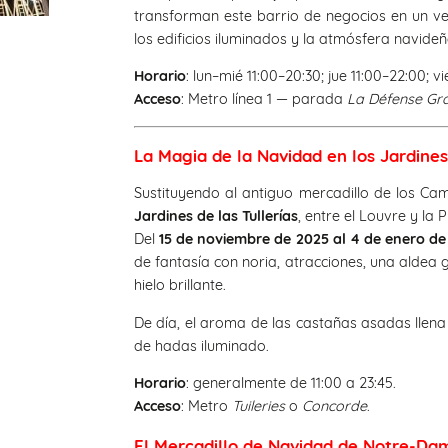
transforman este barrio de negocios en un ver
los edificios iluminados y la atmósfera navid
Horario
: lun–mié 11:00–20:30; jue 11:00–22:00; 
Acceso
: Metro línea 1 — parada
La Défense Gr
La Magia de la Navidad en los Jardines 
Sustituyendo al antiguo mercadillo de los Ca
Jardines de las Tullerías
, entre el Louvre y la 
Del
15 de noviembre de 2025 al 4 de enero de
de fantasía con noria, atracciones, una aldea
hielo brillante.
De día, el aroma de las castañas asadas llena
de hadas iluminado.
Horario
: generalmente de 11:00 a 23:45.
Acceso
: Metro
Tuileries
o
Concorde
.
El Mercadillo de Navidad de Notre-Dam