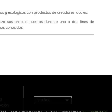
ios y ecológicos con productos de creadores locales.
iza sus propios puestos durante uno o dos fines de
nos conocidos.
OS
ESPAÑOL
ACIÓN
CIAS
 CAN CHANGE YOUR PREFERENCES AND VIEW
THE PRIVACY