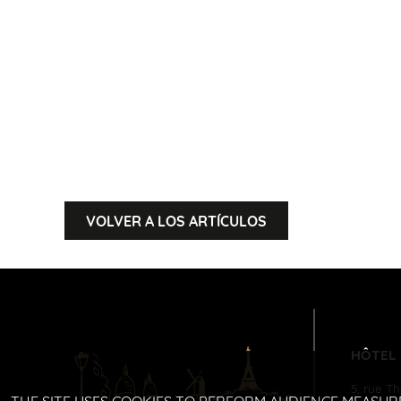
VOLVER A LOS ARTÍCULOS
HÔTEL
5, rue T
THE SITE USES COOKIES TO PERFORM AUDIENCE MEASUR