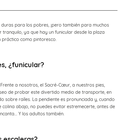
 duras para los pobres, ¡pero también para muchos
 tranquilo, ya que hay un funicular desde la plaza
n práctico como pintoresco.
s, ¿funicular?
rente a nosotros, el Sacré-Cœur, a nuestros pies,
deseo de probar este divertido medio de transporte, en
o sobre raíles. La pendiente es pronunciada y, cuando
 colina abajo, no puedes evitar estremecerte, antes de
encanta... Y los adultos también.
s escaleras?