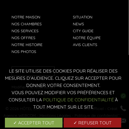
NOTRE MAISON
SITUATION
NOS CHAMBRES
NEWS
NOS SERVICES
CITY GUIDE
NOS OFFRES
NOTRE ÉQUIPE
NOTRE HISTOIRE
AVIS CLIENTS
NOS PHOTOS
LE SITE UTILISE DES COOKIES POUR RÉALISER DES
FRANÇAIS
MESURES D’AUDIENCE. CLIQUEZ SUR ACCEPTER POUR
DONNER VOTRE CONSENTEMENT.
Modifier ma reservation
VOUS POUVEZ MODIFIER VOS PRÉFÉRENCES ET
Animaux non autorisés
CONSULTER LA
POLITIQUE DE CONFIDENTIALITÉ
À
TOUT MOMENT SUR LE SITE
© 2026
HÔTEL DES ARTS MONTMARTRE
- Site officiel - Création:
Agence WEBCOM
-
Mentions Légales
-
Politique de confidentialité
-
✓ ACCEPTER TOUT
✓ REFUSER TOUT
Gérer les cookies