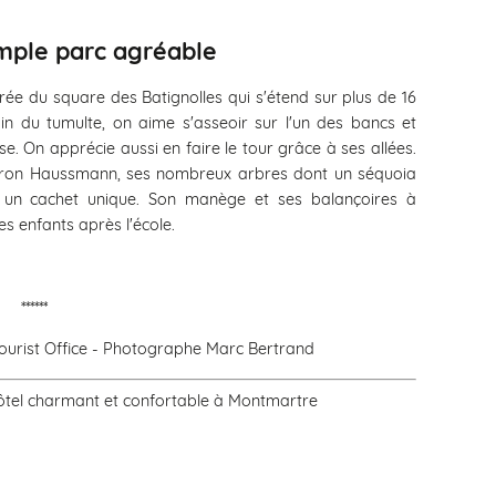
imple parc agréable
ntrée du square des Batignolles qui s'étend sur plus de 16
n du tumulte, on aime s'asseoir sur l'un des bancs et
se. On apprécie aussi en faire le tour grâce à ses allées.
baron Haussmann, ses nombreux arbres dont un séquoia
t un cachet unique. Son manège et ses balançoires à
es enfants après l'école.
******
Tourist Office - Photographe Marc Bertrand
hôtel charmant et confortable à Montmartre