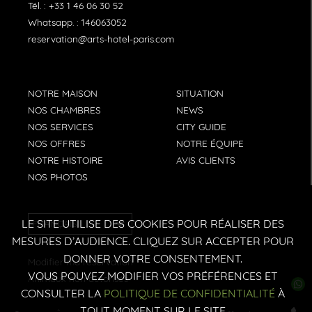
Tél. :
+33 1 46 06 30 52
Whatsapp. :
146063052
reservation@arts-hotel-paris.com
NOTRE MAISON
SITUATION
NOS CHAMBRES
NEWS
NOS SERVICES
CITY GUIDE
NOS OFFRES
NOTRE ÉQUIPE
NOTRE HISTOIRE
AVIS CLIENTS
NOS PHOTOS
LE SITE UTILISE DES COOKIES POUR RÉALISER DES
FRANÇAIS
MESURES D’AUDIENCE. CLIQUEZ SUR ACCEPTER POUR
DONNER VOTRE CONSENTEMENT.
Modifier ma reservation
VOUS POUVEZ MODIFIER VOS PRÉFÉRENCES ET
Animaux non autorisés
CONSULTER LA
POLITIQUE DE CONFIDENTIALITÉ
À
TOUT MOMENT SUR LE SITE