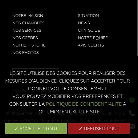
NOTRE MAISON
SITUATION
NOS CHAMBRES
NEWS
NOS SERVICES
CITY GUIDE
NOS OFFRES
NOTRE ÉQUIPE
NOTRE HISTOIRE
AVIS CLIENTS
NOS PHOTOS
LE SITE UTILISE DES COOKIES POUR RÉALISER DES
FRANÇAIS
MESURES D’AUDIENCE. CLIQUEZ SUR ACCEPTER POUR
DONNER VOTRE CONSENTEMENT.
Modifier ma reservation
VOUS POUVEZ MODIFIER VOS PRÉFÉRENCES ET
Animaux non autorisés
CONSULTER LA
POLITIQUE DE CONFIDENTIALITÉ
À
TOUT MOMENT SUR LE SITE
© 2026
HÔTEL DES ARTS MONTMARTRE
- Site officiel - Création:
Agence WEBCOM
-
Mentions Légales
-
Politique de confidentialité
-
✓ ACCEPTER TOUT
✓ REFUSER TOUT
Gérer les cookies