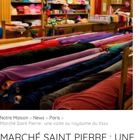
Notre Maison
News
Paris
Marché Saint Pierre : une visite au royaume du tissu
MARCHÉ SAINT PIERRE : UNE