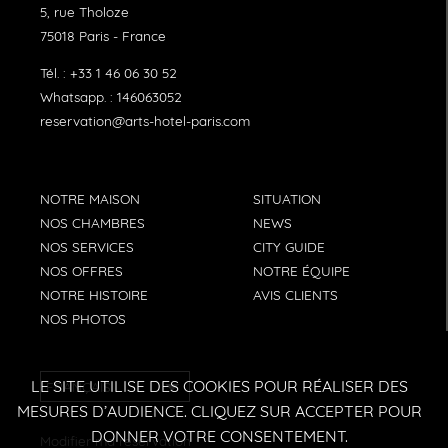
5, rue Tholoze
75018
Paris
-
France
Tél. :
+33 1 46 06 30 52
Whatsapp. :
146063052
reservation@arts-hotel-paris.com
NOTRE MAISON
SITUATION
NOS CHAMBRES
NEWS
NOS SERVICES
CITY GUIDE
NOS OFFRES
NOTRE ÉQUIPE
NOTRE HISTOIRE
AVIS CLIENTS
NOS PHOTOS
LE SITE UTILISE DES COOKIES POUR RÉALISER DES
FRANÇAIS
MESURES D’AUDIENCE. CLIQUEZ SUR ACCEPTER POUR
DONNER VOTRE CONSENTEMENT.
Modifier ma reservation