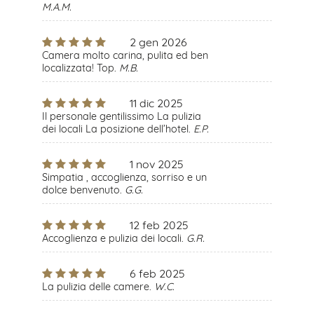
M.A.M.
2 gen 2026
Camera molto carina, pulita ed ben
localizzata! Top.
M.B.
11 dic 2025
Il personale gentilissimo La pulizia
dei locali La posizione dell’hotel.
E.P.
1 nov 2025
Simpatia , accoglienza, sorriso e un
dolce benvenuto.
G.G.
12 feb 2025
Accoglienza e pulizia dei locali.
G.R.
6 feb 2025
La pulizia delle camere.
W.C.