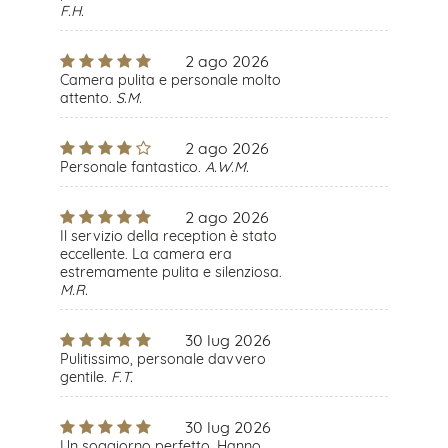
F.H.
2 ago 2026
Camera pulita e personale molto
attento.
S.M.
2 ago 2026
Personale fantastico.
A.W.M.
2 ago 2026
Il servizio della reception è stato
eccellente. La camera era
estremamente pulita e silenziosa.
M.R.
30 lug 2026
Pulitissimo, personale davvero
gentile.
F.T.
30 lug 2026
Un soggiorno perfetto. Hanno