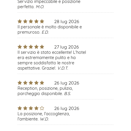
Servizio impeccabile e posizione
perfetta.
M.O.
28 lug 2026
Il personale è molto disponibile e
premuroso.
E.D.
27 lug 2026
Il servizio è stato eccellente! L'hotel
era estremamente pulito e ha
sempre soddisfatto le nostre
aspettative. Grazie!.
V.D.T.
26 lug 2026
Reception, posizione, pulizia,
parcheggio disponibile.
B.S.
26 lug 2026
La posizione, l'accoglienza,
l'ambiente.
W.D.