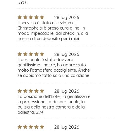
J.G.L.
28 lug 2026
Il servizio è stato eccezionale!
Christophe si è preso cura di noi in
modo impeccabile, dal check-in, alla
ricerca di un deposito per i miei
bagagli ingombranti, fino alla
spedizione di cartoline. Abbiamo
28 lug 2026
apprezzato anche le pratiche di
sostenibilità e il frigorifero in comune.
Il personale è stato davvero
La posizione era ottima, nel cuore di
gentilissimo. Inoltre, ho apprezzato
Montmartre ma al riparo dalle
molto l'atmosfera accogliente. Anche
strade principali, quindi tranquilla.
se abbiamo fatto solo una colazione
D.Z.
veloce, era deliziosa.
P.G.
28 lug 2026
La posizione dell'hotel, la gentilezza e
la professionalità del personale, la
pulizia della nostra camera e della
palestra.
S.M.
28 lug 2026