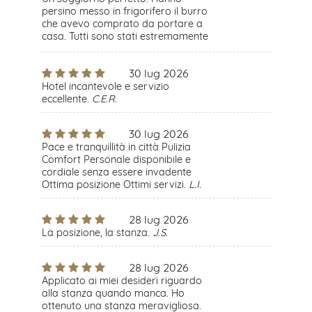
persino messo in frigorifero il burro
che avevo comprato da portare a
casa. Tutti sono stati estremamente
gentili e accoglienti. Abbiamo
adorato anche la nostra camera.
30 lug 2026
Tutto era pulito e in perfetto ordine.
G.L.A.
Hotel incantevole e servizio
eccellente.
C.E.R.
30 lug 2026
Pace e tranquillità in città Pulizia
Comfort Personale disponibile e
cordiale senza essere invadente
Ottima posizione Ottimi servizi.
L.I.
28 lug 2026
La posizione, la stanza.
J.S.
28 lug 2026
Applicato ai miei desideri riguardo
alla stanza quando manca. Ho
ottenuto una stanza meravigliosa.