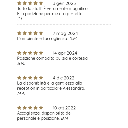
3 gen 2025
Tutto lo staff! È veramente magnifico!
È la posizione per me era perfetta!.
C.L.
7 mag 2024
L'ambiente e l'accoglienza.
G.M.
14 apr 2024
Posizione comodità pulizia e cortesia.
B.M.
4 dic 2022
La disponibilità e la gentilezza alla
reception in particolare Alessandra.
M.A.
10 ott 2022
Accoglienza, disponibilità del
personale e posizione.
B.M.