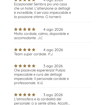
Eccezionale! Sembra più una casa
che un hotel. L'attenzione ai dettagli
è incredibile, il servizio impeccabile e
la posizione ottima. Ci tornerò
sicuramente quando sarò di nuovo a
Montmartre. Merci beaucoup!.
D.S.
4 ago 2026
Molto cordiale, calmo, disponibile e
accomodante.
J.C.
4 ago 2026
Team super cordiale.
P.J.
3 ago 2026
Che piacevole esperienza! Pulizia
impeccabile e cura dei dettagli
impeccabile. Il personale cordiale e
professionale.
K.G.
3 ago 2026
L'atmosfera e la cordialità del
personale: ci si sente attesi. Accolti….