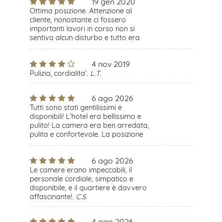
19 gen 2020
Ottima posizione. Attenzione al
cliente, nonostante ci fossero
importanti lavori in corso non si
sentiva alcun disturbo e tutto era
molto pulito. La cortesia di
Alessandra, in particolare, molto
4 nov 2019
disponibile, la sua presenza è stata
per noi molto preziosa.
Pulizia, cordialita'.
L.T.
N.L.
6 ago 2026
Tutti sono stati gentilissimi e
disponibili! L'hotel era bellissimo e
pulito! La camera era ben arredata,
pulita e confortevole. La posizione
dell'hotel era perfetta! Il personale è
stato molto paziente e gentile! Tutto
6 ago 2026
era perfetto! Ci tornerei volentieri.
M.C.
Le camere erano impeccabili, il
personale cordiale, simpatico e
disponibile, e il quartiere è davvero
affascinante!.
C.S.
4 ago 2026