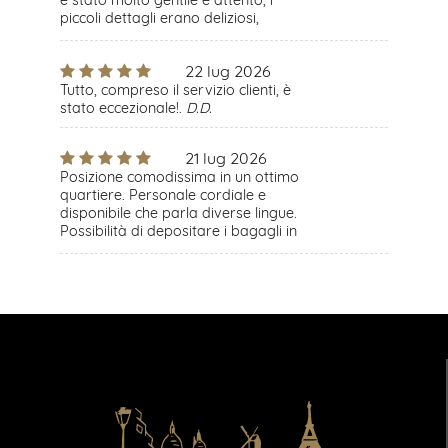
è stato molto gentile e attento, i
piccoli dettagli erano deliziosi,
bevande gratuite, macarons in
camera all'arrivo, prodotti
22 lug 2026
L'Occitaine nei bagni, un omaggio
alla partenza, un'esperienza
Tutto, compreso il servizio clienti, è
assolutamente meravigliosa. Lo
stato eccezionale!.
D.D.
consiglio vivamente.
L.M.C.
21 lug 2026
Posizione comodissima in un ottimo
quartiere. Personale cordiale e
disponibile che parla diverse lingue.
Possibilità di depositare i bagagli in
qualsiasi momento della giornata
prima del check-in, il che è stato
molto utile per esplorare
Montmartre dopo un volo notturno.
Shampoo, balsamo e bagnoschiuma
di alta qualità forniti.
S.L.