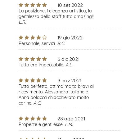
10 set 2022
La posizione, l eleganza artistica, la
gentilezza dello staff tutto amazing!!.
L.R.
19 giu 2022
Personale, servizi.
R.C.
6 dic 2021
Tutto era impeccabile.
A.L.
9 nov 2021
Tutto perfetto, ottimo molto bravi al
ricevimento. Alessandra italiane e
Anna polacca chiacchierato molto
carine.
A.C.
28 ago 2021
Properte e gentilesse.
L.M.