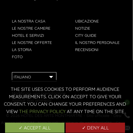
LA NOSTRA CASA
UBICAZIONE
LE NOSTRE CAMERE
NOTIZIE
HOTEL E SERVIZI
CITY GUIDE
LE NOSTRE OFFERTE
IL NOSTRO PERSONALE
LA STORIA
RECENSIONI
FOTO
ITALIANO
THE SITE USES COOKIES TO PERFORM AUDIENCE
Modificare una prenotazione
MEASUREMENTS. CLICK ON ACCEPT TO GIVE YOUR
Animali non ammessi
CONSENT. YOU CAN CHANGE YOUR PREFERENCES AND
VIEW
THE PRIVACY POLICY
AT ANY TIME ON THE SITE
© 2026
HÔTEL DES ARTS MONTMARTRE
- Sito ufficiale - Design:
Agence WEBCOM
-
Note legali
-
Politique de confidentialité
-
Gestione
✓ ACCEPT ALL
✓ DENY ALL
dei cookie