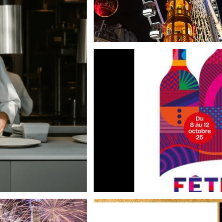
LEGGI DI PIÙ
A CAPITALE
A
FESTA DELL
MONTMARTRE 2
IMPE
LEG