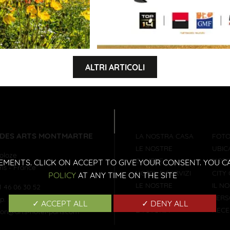
ALTRI ARTICOLI
 DES ARTS MONTMARTRE
LA NOSTRA CASA
FOT
LE NOSTRE
UBIC
holoze
CAMERE
NOTI
EMENTS. CLICK ON ACCEPT TO GIVE YOUR CONSENT. YOU
ris
-
France
HOTEL E SERVIZI
CITY
POLICY
AT ANY TIME ON THE SITE
LE NOSTRE
IL N
1 46 06 30 52
OFFERTE
PERS
. :
146063052
✓ ACCEPT ALL
✓ DENY ALL
LA STORIA
RECE
ion@arts-hotel-paris.com