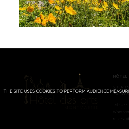
LEGGI DI PIÙ
HÔTEL
5, rue T
THE SITE USES COOKIES TO PERFORM AUDIENCE MEASUR
75018
Pa
Tel :
+33 
Whatsapp
reservat