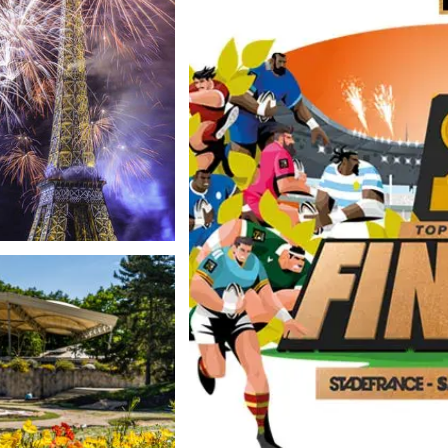
FESTA
ZIONALE A
RIGI – 14
GLIO 2025
GGI DI PIÙ
LA FINALE DEL T
STADE 
LEG
AL