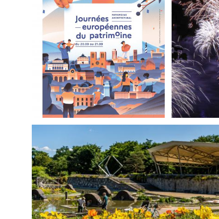
GIORNATE
EUROPEE DEL
NA
PATRIMONIO
PA
2025 A PARIGI: IL
LU
PROGRAMMA
UFFICIALE
LE
LEGGI DI PIÙ
PARIS JAZZ FESTIV