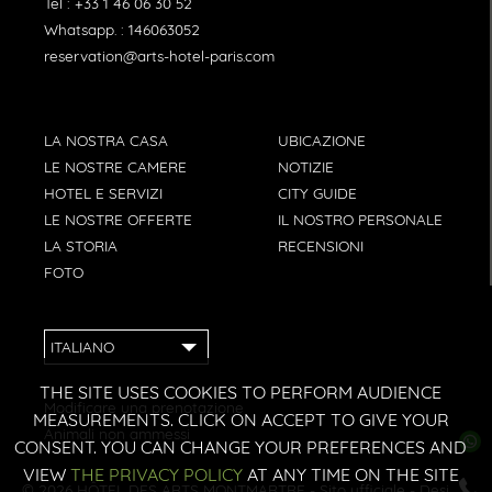
Tel :
+33 1 46 06 30 52
Whatsapp. :
146063052
reservation@arts-hotel-paris.com
LA NOSTRA CASA
UBICAZIONE
LE NOSTRE CAMERE
NOTIZIE
HOTEL E SERVIZI
CITY GUIDE
LE NOSTRE OFFERTE
IL NOSTRO PERSONALE
LA STORIA
RECENSIONI
FOTO
ITALIANO
THE SITE USES COOKIES TO PERFORM AUDIENCE
Modificare una prenotazione
MEASUREMENTS. CLICK ON ACCEPT TO GIVE YOUR
Animali non ammessi
CONSENT. YOU CAN CHANGE YOUR PREFERENCES AND
VIEW
THE PRIVACY POLICY
AT ANY TIME ON THE SITE
© 2026
HÔTEL DES ARTS MONTMARTRE
- Sito ufficiale - Design: